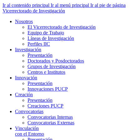
Ir al contenido principal
Ir al menú principal
Ir al pie de página
Vicerrectorado de Investigación
Nosotros
El Vicerrectorado de Investigación
Equipo de Trabajo
Líneas de Investigación
Perfiles IIC
Investigación
Presentación
Doctorados y Posdoctorados
Grupos de Investigación
Centros e Institutos
Innovación
Presentación
Innovaciones PUCP
Creación
Presentación
Creaciones PUCP
Convocatorias
Convocatorias Internas
Convocatorias Externas
Vinculación
con el Entorno
Presentación