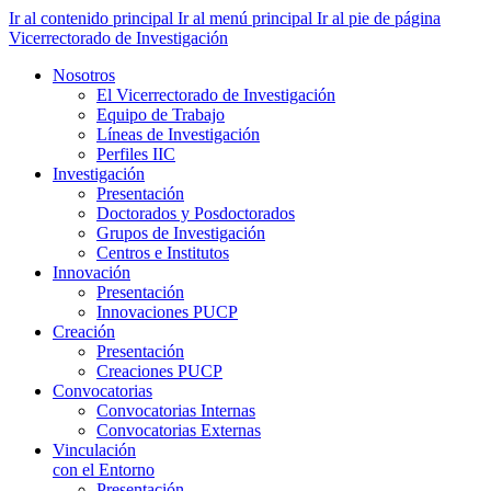
Ir al contenido principal
Ir al menú principal
Ir al pie de página
Vicerrectorado de Investigación
Nosotros
El Vicerrectorado de Investigación
Equipo de Trabajo
Líneas de Investigación
Perfiles IIC
Investigación
Presentación
Doctorados y Posdoctorados
Grupos de Investigación
Centros e Institutos
Innovación
Presentación
Innovaciones PUCP
Creación
Presentación
Creaciones PUCP
Convocatorias
Convocatorias Internas
Convocatorias Externas
Vinculación
con el Entorno
Presentación