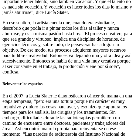
importante tener talento, sino también vocación. Y que el talento no
es nada sin vocación. Y vocación es hacer todos los días lo mismo y
jamás aburrirse”, dice Lucía Slater.
En ese sentido, la artista cuenta que, cuando era estudiante,
descubrió que podía ir a pintar todos los días al taller y nunca
aburrirse, y es la misma pasión hasta hoy. “El proceso creativo, para
que sea grande y virtuoso, implica una disciplina de horarios, de
ejercicios técnicos y, sobre todo, de perseverar hasta lograr tu
objetivo. De ese modo, tus procesos adquieren mayores recursos
para tu libre creatividad. Entonces va llegando una y otra idea y así
sucesivamente. Entonces se habla de una vida muy creativa porque
al ser constante en el trabajo, la producción viene por sí sola”,
confiesa.
Reinventar los espacios
En el 2007, a Lucía Slater le diagnosticaron cáncer de mama en una
etapa temprana, “pero era una tortura porque mi carácter es muy
impulsivo y quiero las cosas para ayer, y eso hizo que apurara los
tiempos para los análisis, las cirugías y los tratamientos. Sin
embargo, dificultades durante las radioterapias permitieron un
camino de encuentro entre doctores, pacientes y trabajadores del
área”. Así encontró una ruta propia para reinventarse en ese
momento. “Las paredes de radioterapia del Instituto Nacional de