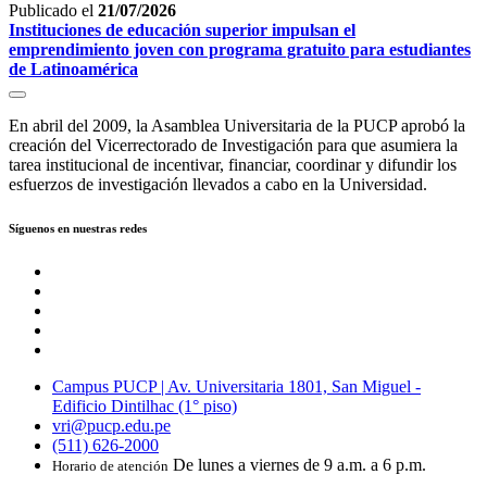
Publicado el
21/07/2026
Instituciones de educación superior impulsan el
emprendimiento joven con programa gratuito para estudiantes
de Latinoamérica
En abril del 2009, la Asamblea Universitaria de la PUCP aprobó la
creación del Vicerrectorado de Investigación para que asumiera la
tarea institucional de incentivar, financiar, coordinar y difundir los
esfuerzos de investigación llevados a cabo en la Universidad.
Síguenos en nuestras redes
Campus PUCP | Av. Universitaria 1801, San Miguel -
Edificio Dintilhac (1° piso)
vri@pucp.edu.pe
(511) 626-2000
De lunes a viernes de 9 a.m. a 6 p.m.
Horario de atención