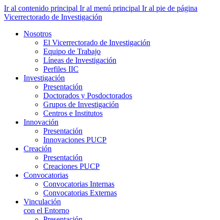
Ir al contenido principal
Ir al menú principal
Ir al pie de página
Vicerrectorado de Investigación
Nosotros
El Vicerrectorado de Investigación
Equipo de Trabajo
Líneas de Investigación
Perfiles IIC
Investigación
Presentación
Doctorados y Posdoctorados
Grupos de Investigación
Centros e Institutos
Innovación
Presentación
Innovaciones PUCP
Creación
Presentación
Creaciones PUCP
Convocatorias
Convocatorias Internas
Convocatorias Externas
Vinculación
con el Entorno
Presentación