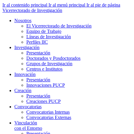
Ir al contenido principal
Ir al menú principal
Ir al pie de página
Vicerrectorado de Investigación
Nosotros
El Vicerrectorado de Investigación
Equipo de Trabajo
Líneas de Investigación
Perfiles IIC
Investigación
Presentación
Doctorados y Posdoctorados
Grupos de Investigación
Centros e Institutos
Innovación
Presentación
Innovaciones PUCP
Creación
Presentación
Creaciones PUCP
Convocatorias
Convocatorias Internas
Convocatorias Externas
Vinculación
con el Entorno
Presentación