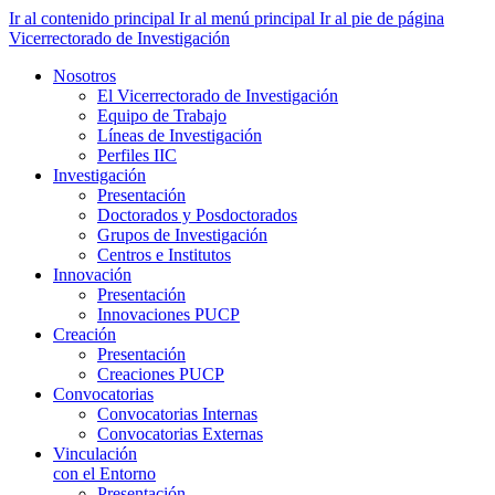
Ir al contenido principal
Ir al menú principal
Ir al pie de página
Vicerrectorado de Investigación
Nosotros
El Vicerrectorado de Investigación
Equipo de Trabajo
Líneas de Investigación
Perfiles IIC
Investigación
Presentación
Doctorados y Posdoctorados
Grupos de Investigación
Centros e Institutos
Innovación
Presentación
Innovaciones PUCP
Creación
Presentación
Creaciones PUCP
Convocatorias
Convocatorias Internas
Convocatorias Externas
Vinculación
con el Entorno
Presentación