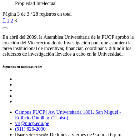
Propiedad Intelectual
Página 3 de 3 / 28 registros en total

1
2
3
En abril del 2009, la Asamblea Universitaria de la PUCP aprobó la
creación del Vicerrectorado de Investigación para que asumiera la
tarea institucional de incentivar, financiar, coordinar y difundir los
esfuerzos de investigación llevados a cabo en la Universidad.
Síguenos en nuestras redes
Campus PUCP | Av. Universitaria 1801, San Miguel -
Edificio Dintilhac (1° piso)
vri@pucp.edu.pe
(511) 626-2000
De lunes a viernes de 9 a.m. a 6 p.m.
Horario de atención