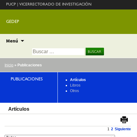
PUCP
|
VICERRECTORADO DE INVESTIGACIÓN
GEDEP
Ir
Menú
al
Buscar:
contenido
Inicio
» Publicaciones
PUBLICACIONES
Artículos
Libros
Otros
Artículos
1
2
Siguiente