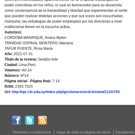
poder coercitivas en los niños, lo cual es favorecedor para su desarrollo
como consecuencia de la tranquilidad y libertad que experimentan al sentir
que pueden realizar distintas acciones y que sus voces son escuchadas.
Asimismo, las estrategias de poder empleadas por las directoras a nivel
institucional tienen en la escucha activa.
Autor(es):
CORDOBA MANRIQUE, Ariana Mylen
TRINIDAD OSPINAL MONTERO, Mariana
TAFUR PUENTE, Rosa María
Año:
2022-07-31
Título de la revista:
Gestión Arte
Ciudad:
Lima,Perú
Volumen:
Vol.14
Número:
Nº14
Página inicial - Página final:
7-14
ISSN:
2393.7025
Url:
http://ojs.cfe.edu.uy/index.php/gestionarte/article/view/1124/765
Términos y condiciones
Haga de esta su página de inicio
Escríbanos