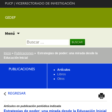
PUCP
|
VICERRECTORADO DE INVESTIGACIÓN
GEDEP
Ir
Menú
al
Buscar:
contenido
Inicio
»
Publicaciones
» Estrategias de poder: una mirada desde la
Educación Inicial
PUBLICACIONES
Artículos
Libros
Otros
REGRESAR
Artículos en publicación periódica indizada
Estrategias de poder: una mirada desde la Educación Inicial