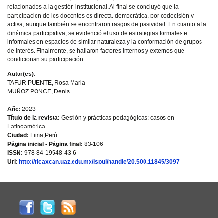
relacionados a la gestión institucional. Al final se concluyó que la
participación de los docentes es directa, democrática, por codecisión y
activa, aunque también se encontraron rasgos de pasividad. En cuanto a la
dinámica participativa, se evidenció el uso de estrategias formales e
informales en espacios de similar naturaleza y la conformación de grupos
de interés. Finalmente, se hallaron factores internos y externos que
condicionan su participación.
Autor(es):
TAFUR PUENTE, Rosa Maria
MUÑOZ PONCE, Denis
Año:
2023
Título de la revista:
Gestión y prácticas pedagógicas: casos en
Latinoamérica
Ciudad:
Lima,Perú
Página inicial - Página final:
83-106
ISSN:
978-84-19548-43-6
Url:
http://ricaxcan.uaz.edu.mx/jspui/handle/20.500.11845/3097