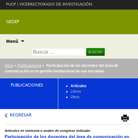
PUCP
|
VICERRECTORADO DE INVESTIGACIÓN
GEDEP
Ir
Menú
al
Buscar:
contenido
Inicio
»
Publicaciones
» Participación de los docentes del área de
comunicación en la gestión institucional de sus escuelas
PUBLICACIONES
Artículos
Libros
Otros
REGRESAR
Artículos en memoria o anales de congreso indizado
Participación de los docentes del área de comunicación en