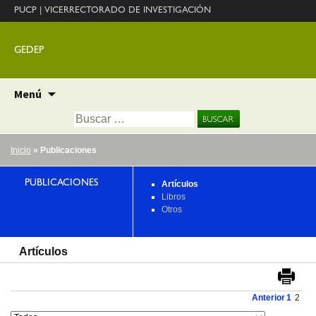
PUCP
|
VICERRECTORADO DE INVESTIGACIÓN
GEDEP
Ir
Menú
al
Buscar:
contenido
Inicio
» Publicaciones
PUBLICACIONES
Artículos
Libros
Otros
Artículos
Anterior
1
2