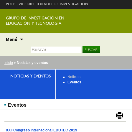
PUCP
|
VICERRECTORADO DE INVESTIGACIÓN
GRUPO DE INVESTIGACIÓN EN
EDUCACIÓN Y TECNOLOGÍA
Ir
Menú
al
Buscar:
contenido
Inicio
» Noticias y eventos
NOTICIAS Y EVENTOS
Noticias
Eventos
Eventos
XXII Congreso Internacional EDUTEC 2019