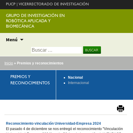
PUCP
|
VICERRECTORADO DE INVESTIGACIÓN
GRUPO DE INVESTIGACIÓN EN
ROBÓTICA APLICADA Y
BIOMECÁNICA
Ir
Menú
al
Buscar:
contenido
Inicio
» Premios y reconocimientos
PREMIOS Y
Nacional
Internacional
RECONOCIMIENTOS
Reconocimiento vinculación Universidad-Empresa 2024
El pasado 4 de diciembre se nos entregó el reconocimiento "Vinculación