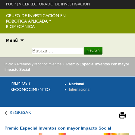
PUCP
|
VICERRECTORADO DE INVESTIGACIÓN
GRUPO DE INVESTIGACIÓN EN
ROBÓTICA APLICADA Y
BIOMECÁNICA
Ir
Menú
al
Buscar:
contenido
Inicio
»
Premios y reconocimientos
» Premio Especial Inventos con mayor
Impacto Social
PREMIOS Y
Nacional
Internacional
RECONOCIMIENTOS
REGRESAR
Premio Especial Inventos con mayor Impacto Social