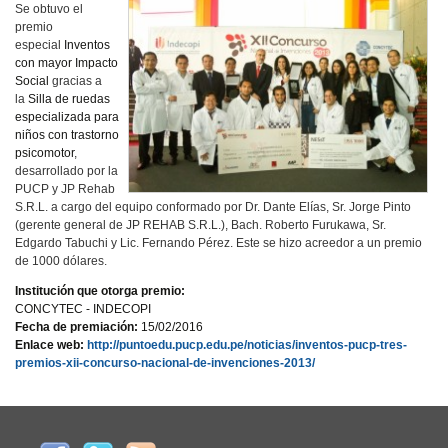
Se obtuvo el
premio
especial
Inventos
con mayor Impacto
Social
gracias a
la
Silla de ruedas
especializada para
niños con trastorno
psicomotor
,
desarrollado por la
PUCP y JP Rehab
S.R.L. a cargo del equipo conformado por Dr. Dante Elías, Sr. Jorge Pinto
(gerente general de JP REHAB S.R.L.), Bach. Roberto Furukawa, Sr.
Edgardo Tabuchi y Lic. Fernando Pérez. Este se hizo acreedor a un premio
de 1000 dólares.
Institución que otorga premio:
CONCYTEC - INDECOPI
Fecha de premiación:
15/02/2016
Enlace web:
http://puntoedu.pucp.edu.pe/noticias/inventos-pucp-tres-
premios-xii-concurso-nacional-de-invenciones-2013/