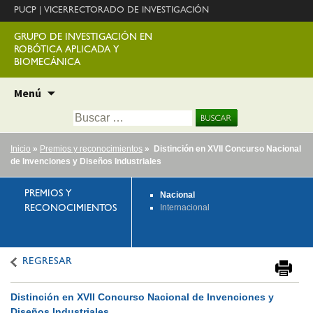
PUCP
|
VICERRECTORADO DE INVESTIGACIÓN
GRUPO DE INVESTIGACIÓN EN
ROBÓTICA APLICADA Y
BIOMECÁNICA
Ir
Menú
al
Buscar:
contenido
Inicio
»
Premios y reconocimientos
» Distinción en XVII Concurso Nacional
de Invenciones y Diseños Industriales
PREMIOS Y
Nacional
Internacional
RECONOCIMIENTOS
REGRESAR
Distinción en XVII Concurso Nacional de Invenciones y
Diseños Industriales