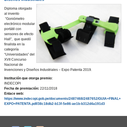
Diploma otorgado
al invento
“Goniómetro
electrónico modular
portátil con
sensores de efecto
Hall”, que quedó
finalista en la
categoría
“Universidades” del
XVII Concurso
Nacional de
Invenciones y Diseños Industriales – Expo Patenta 2019.
Institución que otorga premio:
INDECOPI
Fecha de premiación:
22/11/2018
Enlace web:
https://www.indecopi.gob.pe/documents/2487468/2487652/GUIA+FINAL+
EXPO+PATENTA.pdf/38c18db2-b13f-5e86-ae1b-b312d4a191d3