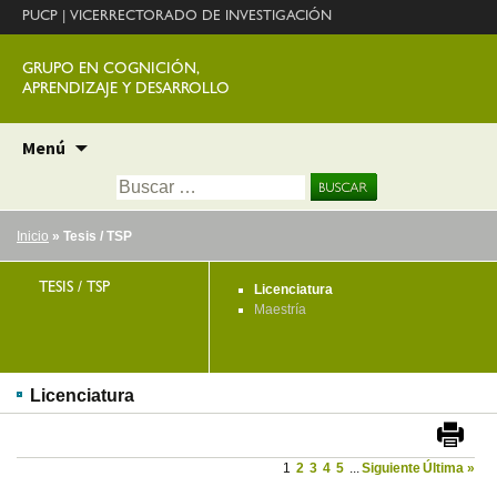
PUCP
|
VICERRECTORADO DE INVESTIGACIÓN
GRUPO EN COGNICIÓN,
APRENDIZAJE Y DESARROLLO
Ir
Menú
al
Buscar:
contenido
Inicio
» Tesis / TSP
TESIS / TSP
Licenciatura
Maestría
Licenciatura
1
2
3
4
5
...
Siguiente
Última »