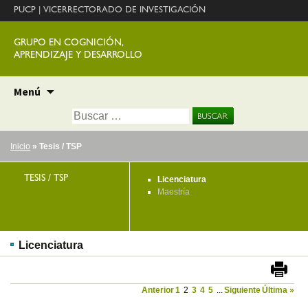
PUCP
|
VICERRECTORADO DE INVESTIGACIÓN
GRUPO EN COGNICIÓN,
APRENDIZAJE Y DESARROLLO
Ir
Menú
al
Buscar:
contenido
Inicio
» Tesis / TSP
TESIS / TSP
Licenciatura
Maestría
Licenciatura
Anterior
1
2
3
4
5
...
Siguiente
Última »