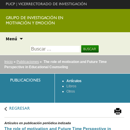
PUCP
|
VICERRECTORADO DE INVESTIGACIÓN
GRUPO DE INVESTIGACIÓN EN
MOTIVACIÓN Y EMOCIÓN
Ir
Menú
al
Buscar:
contenido
Inicio
»
Publicaciones
» The role of motivation and Future Time
Perspective in Educational Counseling
PUBLICACIONES
Artículos
Libros
Otros
REGRESAR
Artículos en publicación periódica indizada
The role of motivation and Future Time Perspective in