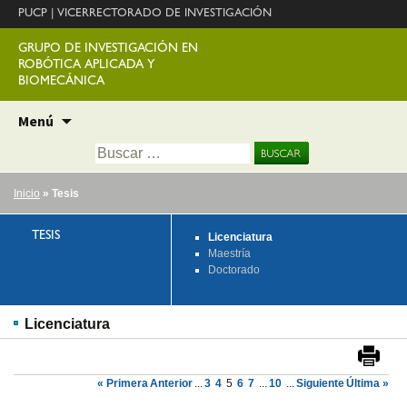
PUCP
|
VICERRECTORADO DE INVESTIGACIÓN
GRUPO DE INVESTIGACIÓN EN
ROBÓTICA APLICADA Y
BIOMECÁNICA
Ir
Menú
al
Buscar:
contenido
Inicio
» Tesis
TESIS
Licenciatura
Maestría
Doctorado
Licenciatura
« Primera
Anterior
...
3
4
5
6
7
...
10
...
Siguiente
Última »