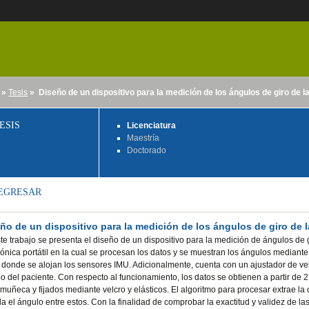
»
Tesis
» Diseño de un dispositivo para la medición de los ángulos de giro de 
nido
ESIS
Licenciatura
Maestría
Doctorado
EGRESAR
ño de un dispositivo para la medición de los ángulos de giro de
te trabajo se presenta el diseño de un dispositivo para la medición de ángulos de
rónica portátil en la cual se procesan los datos y se muestran los ángulos mediant
 donde se alojan los sensores IMU. Adicionalmente, cuenta con un ajustador de velc
o del paciente. Con respecto al funcionamiento, los datos se obtienen a partir de
 muñeca y fijados mediante velcro y elásticos. El algoritmo para procesar extrae la
la el ángulo entre estos. Con la finalidad de comprobar la exactitud y validez de l