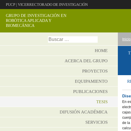
PUCP
|
VICERRECTORADO DE INVESTIGACIÓN
GRUPO DE INVESTIGACIÓN EN
ROBÓTICA APLICADA Y
BIOMECÁNICA
Ir
Buscar:
Inicio
al
conte
HOME
T
ACERCA DEL GRUPO
PROYECTOS
EQUIPAMIENTO
R
PUBLICACIONES
Dise
TESIS
En es
elect
DIFUSIÓN ACADÉMICA
cajas
cuerp
SERVICIOS
de la
calcu