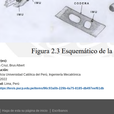
(es):
 Cruz, Brus Albert
tución:
ficia Universidad Católica del Perú, Ingeniería Mecatrónica
2022
ad:
Lima, Perú
https://tesis.pucp.edu.pe/items/96c93a0b-229b-4a75-8185-db497eef61db
Haga de esta su página de inicio
Escríbanos