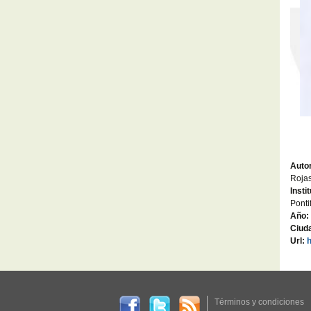
Autor
Rojas
Insti
Ponti
Año:
Ciud
Url:
Términos y condiciones