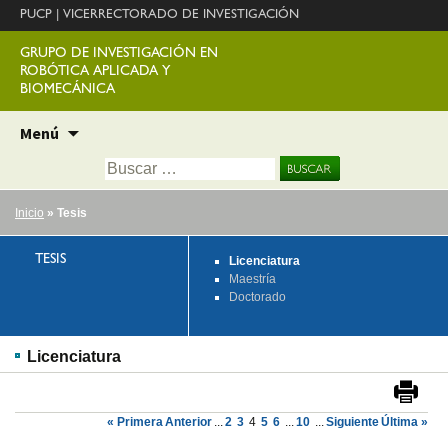
PUCP
|
VICERRECTORADO DE INVESTIGACIÓN
GRUPO DE INVESTIGACIÓN EN
ROBÓTICA APLICADA Y
BIOMECÁNICA
Ir
Menú
al
Buscar:
contenido
Inicio
» Tesis
TESIS
Licenciatura
Maestría
Doctorado
Licenciatura
« Primera
Anterior
...
2
3
4
5
6
...
10
...
Siguiente
Última »