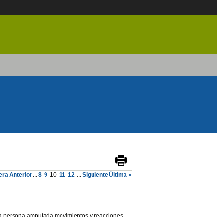
era
Anterior
...
8
9
10
11
12
...
Siguiente
Última »
 la persona amputada movimientos y reacciones