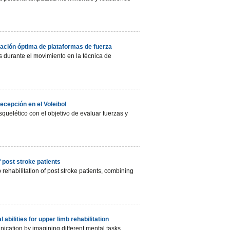
ración óptima de plataformas de fuerza
s durante el movimiento en la técnica de
ecepción en el Voleibol
quelético con el objetivo de evaluar fuerzas y
f post stroke patients
ehabilitation of post stroke patients, combining
bilities for upper limb rehabilitation
cation by imagining different mental tasks.