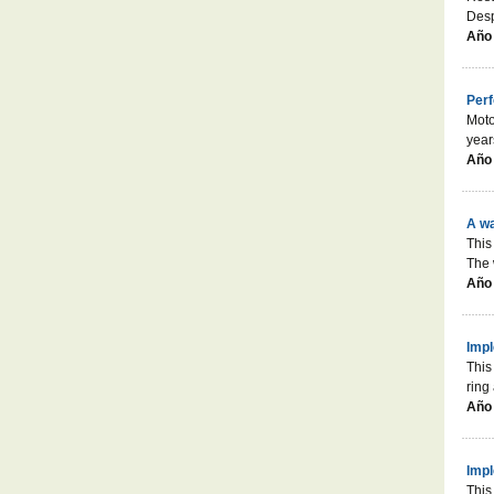
Desp
Año 
Perf
Moto
year
Año 
A wa
This
The 
Año 
Impl
This
ring 
Año 
Impl
This