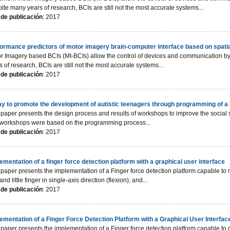
ite many years of research, BCIs are still not the most accurate systems...
de publicación
: 2017
ormance predictors of motor imagery brain-computer interface based on spatial a
r Imagery based BCIs (MI-BCIs) allow the control of devices and communication by
s of research, BCIs are still not the most accurate systems...
de publicación
: 2017
y to promote the development of autistic teenagers through programming of a
 paper presents the design process and results of workshops to improve the social s
workshops were based on the programming process...
de publicación
: 2017
ementation of a finger force detection platform with a graphical user interface
 paper presents the implementation of a Finger force detection platform capable to 
and little finger in single-axis direction (flexion); and...
de publicación
: 2017
ementation of a Finger Force Detection Platform with a Graphical User Interfac
 paper presents the implementation of a Finger force detection platform capable to 