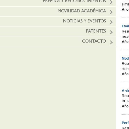
PREMIOS Y RECONOCIMIENTOS
simi
Año 
MOVILIDAD ACADÉMICA
NOTICIAS Y EVENTOS
Eval
Resu
PATENTES
rece
CONTACTO
Año 
Mode
Resu
mome
Año 
A vi
Resu
BCI 
Año 
Perf
Resu