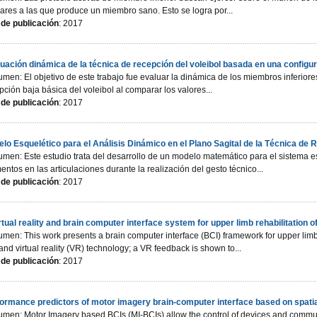
lares a las que produce un miembro sano. Esto se logra por...
de publicación
: 2017
uación dinámica de la técnica de recepción del voleibol basada en una configu
men: El objetivo de este trabajo fue evaluar la dinámica de los miembros inferiore
pción baja básica del voleibol al comparar los valores...
de publicación
: 2017
lo Esquelético para el Análisis Dinámico en el Plano Sagital de la Técnica de R
men: Este estudio trata del desarrollo de un modelo matemático para el sistema es
ntos en las articulaciones durante la realización del gesto técnico...
de publicación
: 2017
rtual reality and brain computer interface system for upper limb rehabilitation o
men: This work presents a brain computer interface (BCI) framework for upper limb r
and virtual reality (VR) technology; a VR feedback is shown to...
de publicación
: 2017
ormance predictors of motor imagery brain-computer interface based on spatial a
men: Motor Imagery based BCIs (MI-BCIs) allow the control of devices and communi