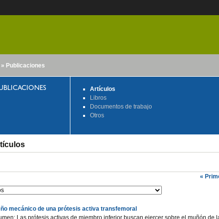
» Publicaciones
nido
UBLICACIONES
Artículos
Libros
Documentos de trabajo
Otros
tículos
« Prim
ño mecánico de una prótesis activa transfemoral
men: Las prótesis activas de miembro inferior buscan ejercer sobre el muñón de