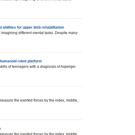
bilities for upper limb rehabilitation
 imagining different mental tasks. Despite many
 humanoid robot platform
kills of teenagers with a diagnosis of Asperger.
measure the exerted forces by the index, middle,
e
measure the exerted forces by the index, middle,