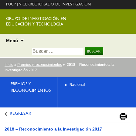
PUCP
|
VICERRECTORADO DE INVESTIGACIÓN
GRUPO DE INVESTIGACIÓN EN
EDUCACIÓN Y TECNOLOGÍA
Ir
Menú
al
Buscar:
contenido
Inicio
»
Premios y reconocimientos
» 2018 – Reconocimiento a la
Investigación 2017
PREMIOS Y
Nacional
RECONOCIMIENTOS
REGRESAR
2018 – Reconocimiento a la Investigación 2017