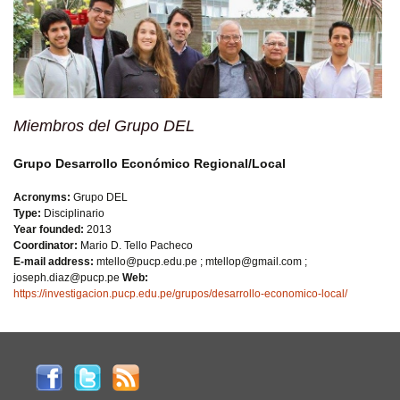
Miembros del Grupo DEL
Grupo Desarrollo Económico Regional/Local
Acronyms:
Grupo DEL
Type:
Disciplinario
Year founded:
2013
Coordinator:
Mario D. Tello Pacheco
E-mail address:
mtello@pucp.edu.pe ; mtellop@gmail.com ;
joseph.diaz@pucp.pe
Web:
https://investigacion.pucp.edu.pe/grupos/desarrollo-economico-local/