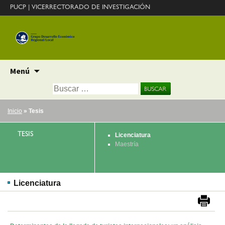
PUCP
|
VICERRECTORADO DE INVESTIGACIÓN
Ir
Menú
al
Buscar:
contenido
Inicio
» Tesis
TESIS
Licenciatura
Maestría
Licenciatura