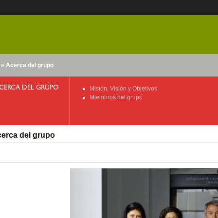
» Acerca del grupo
nido
CERCA DEL GRUPO
Misión, Visión y Objetivos
Miembros del grupo
erca del grupo