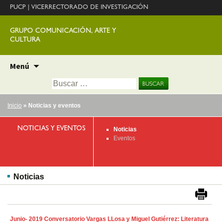
PUCP
|
VICERRECTORADO DE INVESTIGACIÓN
GRUPO COMUNICACIÓN, ARTE Y
CULTURA
Ir
Menú
al
Buscar:
contenido
Inicio
» Noticias y eventos
NOTICIAS Y EVENTOS
Noticias
Eventos
Noticias
Junio- 2019 Conversatorio Vargas LLosa y Miguel Gutiérrez: Literatura