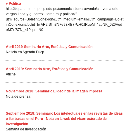
y Política
http://departamento.pucp.edu.pe/comunicaciones/evento/conversatorio-
vargas-llosa-y-gutierrez-literatura-y-politica/?
utm_source=BoletinConexion&utm_medium=email&utm_campaign=Bolet
inConexion&fbclid=IwAR2jSlih3NFe93xlB7PzH0JRgeMil4apNK_0Z6Aed
eMZxfS7N_z4PqcoLN0
Abril 2019-Seminario Arte, Estética y Comunicación
Noticia en Agenda Pucp
Abril 2019: Seminario Arte, Estética y Comunicación
Afiche
Noviembre 2018: Seminario El decir de la Imagen impresa
Nota de prensa
Septiembre 2018: Seminario Los intelectuales en las revistas de ideas
e ilustradas en el Perú - Nota en la web del vicerrectorado de
investigación
Semana de Investigación