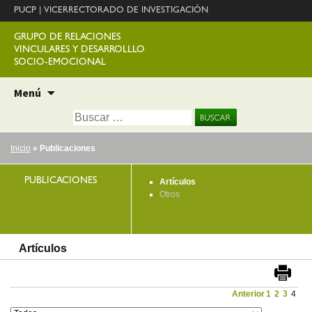
PUCP
|
VICERRECTORADO DE INVESTIGACIÓN
GRUPO DE RELACIONES
VINCULARES Y DESARROLLLO
SOCIO-EMOCIONAL
Ir
Menú
al
Buscar:
contenido
Inicio
» Publicaciones
PUBLICACIONES
Artículos
Otros
Artículos
Anterior
1
2
3
4