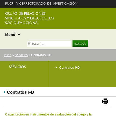
PUCP
|
VICERRECTORADO DE INVESTIGACIÓN
GRUPO DE RELACIONES
VINCULARES Y DESARROLLLO
SOCIO-EMOCIONAL
Ir
Menú
al
Buscar:
contenido
Inicio
»
Servicios
» Contratos I+D
SERVICIOS
Contratos I+D
Contratos I+D
Capacitación en instrumentos de evaluación del apego y la