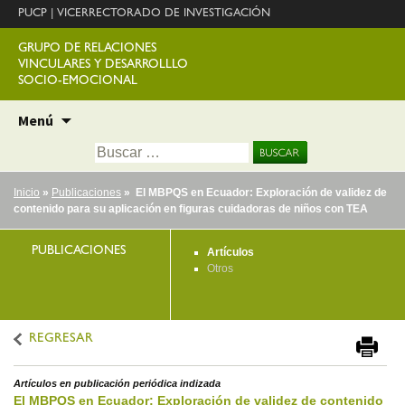
PUCP
|
VICERRECTORADO DE INVESTIGACIÓN
GRUPO DE RELACIONES
VINCULARES Y DESARROLLLO
SOCIO-EMOCIONAL
Ir
Menú
al
Buscar:
contenido
Inicio
»
Publicaciones
» El MBPQS en Ecuador: Exploración de validez de
contenido para su aplicación en figuras cuidadoras de niños con TEA
PUBLICACIONES
Artículos
Otros
REGRESAR
Artículos en publicación periódica indizada
El MBPQS en Ecuador: Exploración de validez de contenido