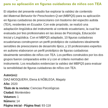
para su aplicación en figuras cuidadoras de niños con TEA
El objetivo del presente estudio fue explorar la validez de contenido
del
Maternal Behavior for Preschoolers Q-set
(MBPQS) para su aplicación
en figuras cuidadoras de preescolares con trastorno del espectro autista
(TEA), residentes en Ecuador. Con este propósito, se realizó una
adaptación lingüística del instrumento al contexto ecuatoriano, la cual fue
evaluada por tres profesionales en las áreas de Psicología, Educación
Inicial y Lingüística. Con el MBPQS adaptado, 10 figuras cuidadoras
ecuatorianas construyeron un perfil prototípico de cuidadores idealmente
sensibles de preescolares de desarrollo típico, y 10 profesionales expertos
en autismo elaboraron un perfil prototípico de figuras cuidadoras
idealmente sensibles de niños con TEA. Los perfiles construidos por los dos
grupos fueron comparados entre sí y con el criterio normativo del
instrumento. Los resultados evidencian la validez del MBPQS para evaluar
la sensibilidad de figuras cuidadoras de niños con TEA.
Autor(es):
DIAZ-MOSQUERA, Elena & NÓBLEGA, Magaly
Año:
2020
Título de la revista:
Ciencias Psicológicas
Ciudad:
Montevideo
Volumen:
1
Número:
14
Página inicial - Página final:
93-118