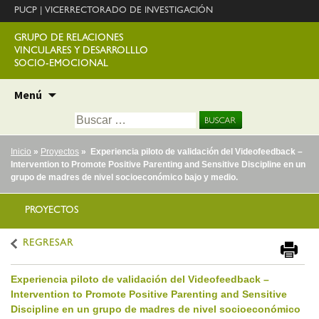
PUCP
|
VICERRECTORADO DE INVESTIGACIÓN
GRUPO DE RELACIONES
VINCULARES Y DESARROLLLO
SOCIO-EMOCIONAL
Ir
Menú
al
Buscar:
contenido
Inicio
»
Proyectos
» Experiencia piloto de validación del Videofeedback –
Intervention to Promote Positive Parenting and Sensitive Discipline en un
grupo de madres de nivel socioeconómico bajo y medio.
PROYECTOS
REGRESAR
Experiencia piloto de validación del Videofeedback –
Intervention to Promote Positive Parenting and Sensitive
Discipline en un grupo de madres de nivel socioeconómico