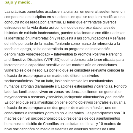
bajo y medio.
Las prácticas parentales usadas en la crianza, en general, suelen tener un
componente de disciplina en situaciones en que se requiera modificar una
conducta no deseada por la familia. El tener que enfrentarse diversos
estresores en la vida diaria así como modelos representacionales de
historias de cuidado inadecuadas, pueden relacionarse con dificultades en
la identificación, interpretación y respuesta a las comunicaciones y señales
del niño por parte de la madre. Teniendo como marco de referencia a la
teoría del apego, se ha desarrollado un programa de intervención
denominado Videofeedback – Intervention to Promote Positive Parenting
and Sensitive Discipline (VIPP SD) que ha demostrado tener eficacia para
incrementar la capacidad sensitiva de las madres aún en condiciones
vulnerables o de riesgo. Es por ello que se considera relevante conocer la
eficacia de este programa en madres de diferentes niveles
socioeconómicos. Por un lado, los habitantes de los asentamientos
humanos afrontan diariamente situaciones estresantes y carencias. Por otro
lado, las familias que viven en zonas residenciales tienen, en general, un
mayor acceso a recursos y servicios, incluyendo alimentación y educación.
Es por ello que esta investigación tiene como objetivos centrales evaluar la
eficacia de este programa en dos grupos de madres-niños/as, uno en
condiciones vulnerables y otro en no vulnerables. Las participantes son 10
madres de nivel socioeconómico bajo residentes de dos asentamientos
humanos del distrito de Chorrillos en la ciudad de Lima, y 10 madres de
nivel socioeconómico medio residentes en diversos distritos de Lima