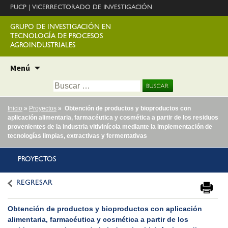
PUCP
|
VICERRECTORADO DE INVESTIGACIÓN
GRUPO DE INVESTIGACIÓN EN
TECNOLOGÍA DE PROCESOS
AGROINDUSTRIALES
Ir
Menú
al
Buscar:
contenido
Inicio
»
Proyectos
» Obtención de productos y bioproductos con
aplicación alimentaria, farmacéutica y cosmética a partir de los residuos
provenientes de la industria vitivinícola mediante la implementación de
tecnologías limpias, extractivas y fermentativas
PROYECTOS
REGRESAR
Obtención de productos y bioproductos con aplicación
alimentaria, farmacéutica y cosmética a partir de los