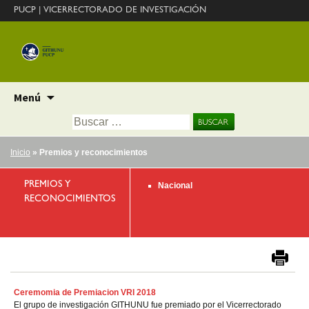
PUCP
|
VICERRECTORADO DE INVESTIGACIÓN
Ir
Menú
al
Buscar:
contenido
Inicio
» Premios y reconocimientos
PREMIOS Y
Nacional
RECONOCIMIENTOS
Ceremomia de Premiacion VRI 2018
El grupo de investigación GITHUNU fue premiado por el Vicerrectorado