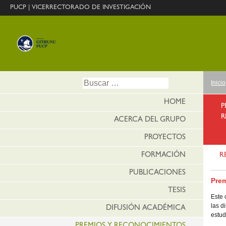
PUCP
|
VICERRECTORADO DE INVESTIGACIÓN
Ir
Buscar:
Inicio
al
conte
HOME
P
R
ACERCA DEL GRUPO
PROYECTOS
FORMACIÓN
R
PUBLICACIONES
Prem
TESIS
Este 
las d
DIFUSIÓN ACADÉMICA
estud