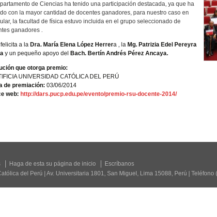
partamento de Ciencias ha tenido una participación destacada, ya que ha
do con la mayor cantidad de docentes ganadores, para nuestro caso en
cular, la facultad de física estuvo incluida en el grupo seleccionado de
ntes ganadores .
felicita a la
Dra. María Elena López Herrer
a , la
Mg. Patrizia Edel Pereyra
a
y un pequeño apoyo del
Bach. Bertín Andrés Pérez Ancaya.
tución que otorga premio:
IFICIA UNIVERSIDAD CATÓLICA DEL PERÚ
a de premiación:
03/06/2014
ce web:
http://dars.pucp.edu.pe/evento/premio-rsu-docente-2014/
s
Haga de esta su página de inicio
Escríbanos
Católica del Perú | Av. Universitaria 1801, San Miguel, Lima 15088, Perú | Teléfono