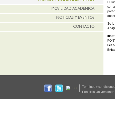
PREMIOS Y RECONOCIMIENTOS
El De
conta
MOVILIDAD ACADÉMICA
parti
doce
NOTICIAS Y EVENTOS
Se le 
CONTACTO
Anay
Insti
PONT
Fech
Enla
Términos y condicione
Pontificia Universidad 