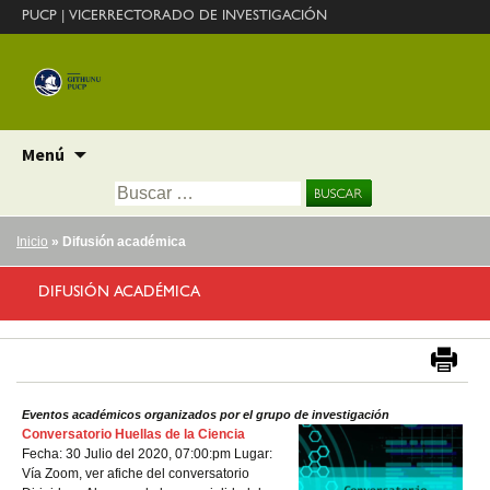
PUCP
|
VICERRECTORADO DE INVESTIGACIÓN
Ir
Menú
al
Buscar:
contenido
Inicio
» Difusión académica
DIFUSIÓN ACADÉMICA
Eventos académicos organizados por el grupo de investigación
Conversatorio Huellas de la Ciencia
Fecha: 30 Julio del 2020, 07:00:pm Lugar:
Vía Zoom, ver afiche del conversatorio