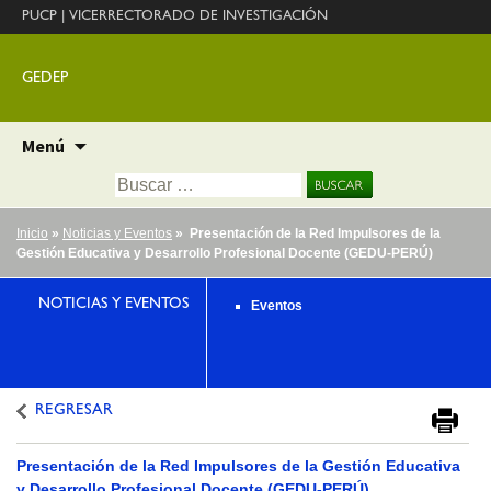
PUCP
|
VICERRECTORADO DE INVESTIGACIÓN
GEDEP
Ir
Menú
al
Buscar:
contenido
Inicio
»
Noticias y Eventos
» Presentación de la Red Impulsores de la
Gestión Educativa y Desarrollo Profesional Docente (GEDU-PERÚ)
NOTICIAS Y EVENTOS
Eventos
REGRESAR
Presentación de la Red Impulsores de la Gestión Educativa
y Desarrollo Profesional Docente (GEDU-PERÚ)