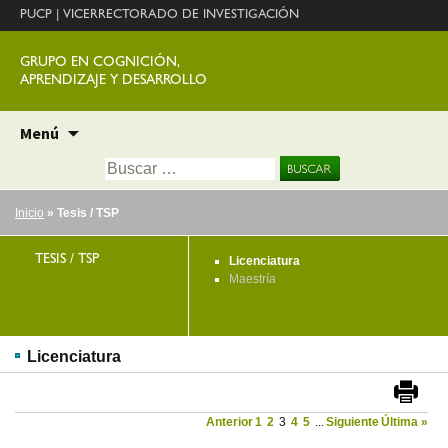
PUCP
|
VICERRECTORADO DE INVESTIGACIÓN
GRUPO EN COGNICIÓN,
APRENDIZAJE Y DESARROLLO
Ir
Menú
al
Buscar:
contenido
Inicio
» Tesis / TSP
TESIS / TSP
Licenciatura
Maestría
Licenciatura
Anterior
1
2
3
4
5
...
Siguiente
Última »