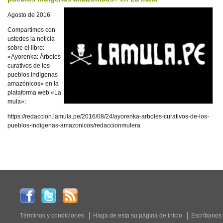
Agosto de 2016
Compartimos con
ustedes la noticia
sobre el libro:
«Ayorenka: Árboles
curativos de los
pueblos indígenas
amazónicos» en la
plataforma web «La
mula»:
https://redaccion.lamula.pe/2016/08/24/ayorenka-arboles-curativos-de-los-
pueblos-indigenas-amazonicos/redaccionmulera
Términos y condiciones
Haga de esta su página de inicio
Escríbanos