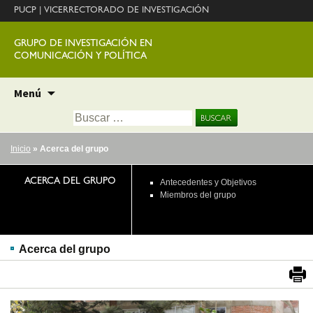
PUCP
|
VICERRECTORADO DE INVESTIGACIÓN
GRUPO DE INVESTIGACIÓN EN
COMUNICACIÓN Y POLÍTICA
Ir
Menú
al
Buscar:
contenido
Inicio
» Acerca del grupo
ACERCA DEL GRUPO
Antecedentes y Objetivos
Miembros del grupo
Acerca del grupo