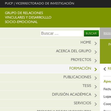
PUCP
|
VICERRECTORADO DE INVESTIGACIÓN
GRUPO DE RELACIONES
VINCULARES Y DESARROLLLO
SOCIO-EMOCIONAL
Ir
Buscar:
Inicio
al
conte
HOME
F
ACERCA DEL GRUPO
PROYECTOS
FORMACIÓN
R
PUBLICACIONES
Apeg
TESIS
Fecha
DIFUSIÓN ACADÉMICA
Luga
SERVICIOS
Coorg