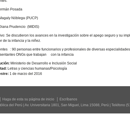
ntes:
Germán Posada
 Magaly Nóblega (PUCP)
Diana Prudencio (MIDIS)
ivo: Se discutieron los avances en la investigación sobre el apego seguro y su imp
or de la infancia y la niñez.
entes : 90 personas entre funcionarios y profesionales de diversas especialidades 
sentantes ONGs que trabajan con la infancia
tución:
Ministerio de Desarrollo e Inclusión Social
tad:
Letras y ciencias humanas/Psicología
stre:
1 de marzo del 2016
Haga de esta su página de inicio
Escríbanos
tólica del Perú | Av. Universitaria 1801, San Miguel, Lima 15088, Perú | Teléfono (