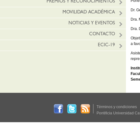
Pone
PREMIOS Y RECONOCIMIENTOS
Dr. 
MOVILIDAD ACADÉMICA
Dra.
NOTICIAS Y EVENTOS
Dra. 
CONTACTO
Objet
a fav
ECIC-19
Asist
repre
Insti
Facul
Seme
Términos y condiciones
Pontificia Universidad Ca