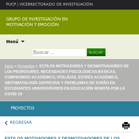
PUCP
|
VICERRECTORADO DE INVESTIGACIÓN
GRUPO DE INVESTIGACIÓN EN
MOTIVACIÓN Y EMOCIÓN
Ir
Menú
al
Buscar:
contenido
Inicio
»
Proyectos
» ESTILOS MOTIVADORES Y DESMOTIVADORES DE
LOS PROFESORES, NECESIDADES PSICOLÓGICAS BÁSICAS,
COMPROMISO ACADÉMICO, VITALIDAD, ESTRÉS ACADÉMICO,
SINTOMATOLOGÍA DEPRESIVA Y PROBLEMAS DE SUEÑO EN
ESTUDIANTES UNIVERSITARIOS EN EDUCACIÓN REMOTA POR LA
COVID-19
PROYECTOS
REGRESAR
ESTILOS MOTIVADORES Y DESMOTIVADORES DE LOS