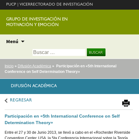
PUCP
|
VICERRECTORADO DE INVESTIGACIÓN
GRUPO DE INVESTIGACIÓN EN
MOTIVACIÓN Y EMOCIÓN
Ir
Menú
al
Buscar:
contenido
Inicio
»
Difusión Académica
» Participación en «5th International
Conference on Self Determination Theory»
DIFUSIÓN ACADÉMICA
REGRESAR
Participación en «5th International Conference on Self
Determination Theory»
Entre el 27 y 30 de Junio 2013, se llevó a cabo en el «Rochester Riverside
Convention Center, USA, la 5ta Conferencia Internacional sobre la Teoría