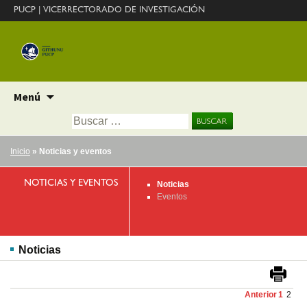
PUCP
|
VICERRECTORADO DE INVESTIGACIÓN
Ir
Menú
al
Buscar:
contenido
Inicio
» Noticias y eventos
NOTICIAS Y EVENTOS
Noticias
Eventos
Noticias
Anterior
1
2