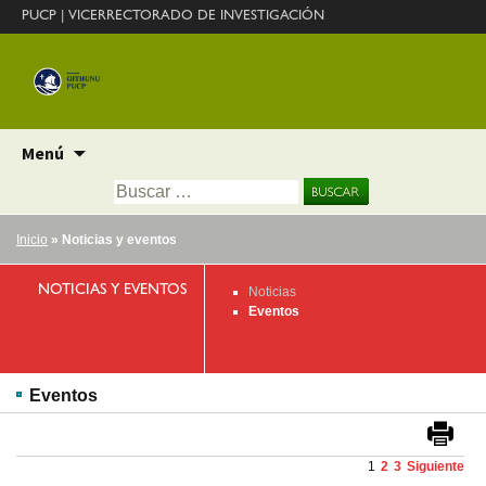
PUCP
|
VICERRECTORADO DE INVESTIGACIÓN
Ir
Menú
al
Buscar:
contenido
Inicio
» Noticias y eventos
NOTICIAS Y EVENTOS
Noticias
Eventos
Eventos
1
2
3
Siguiente