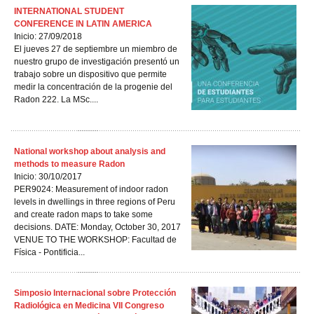
INTERNATIONAL STUDENT
CONFERENCE IN LATIN AMERICA
Inicio: 27/09/2018
El jueves 27 de septiembre un miembro de
nuestro grupo de investigación presentó un
trabajo sobre un dispositivo que permite
medir la concentración de la progenie del
Radon 222. La MSc....
National workshop about analysis and
methods to measure Radon
Inicio: 30/10/2017
PER9024: Measurement of indoor radon
levels in dwellings in three regions of Peru
and create radon maps to take some
decisions. DATE: Monday, October 30, 2017
VENUE TO THE WORKSHOP: Facultad de
Física - Pontificia...
Simposio Internacional sobre Protección
Radiológica en Medicina VII Congreso