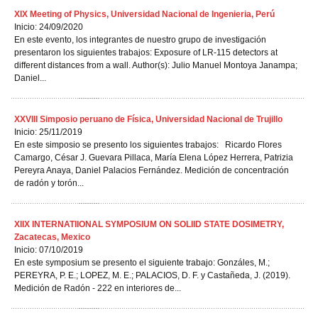
XIX Meeting of Physics, Universidad Nacional de Ingenieria, Perú
Inicio: 24/09/2020
En este evento, los integrantes de nuestro grupo de investigación
presentaron los siguientes trabajos: Exposure of LR-115 detectors at
different distances from a wall. Author(s): Julio Manuel Montoya Janampa;
Daniel...
XXVIII Simposio peruano de Física, Universidad Nacional de Trujillo
Inicio: 25/11/2019
En este simposio se presento los siguientes trabajos: Ricardo Flores
Camargo, César J. Guevara Pillaca, María Elena López Herrera, Patrizia
Pereyra Anaya, Daniel Palacios Fernández. Medición de concentración
de radón y torón...
XIIX INTERNATIIONAL SYMPOSIUM ON SOLIID STATE DOSIMETRY,
Zacatecas, Mexico
Inicio: 07/10/2019
En este symposium se presento el siguiente trabajo: Gonzáles, M.;
PEREYRA, P. E.; LOPEZ, M. E.; PALACIOS, D. F. y Castañeda, J. (2019).
Medición de Radón - 222 en interiores de...