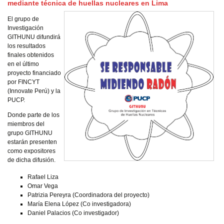
mediante técnica de huellas nucleares en Lima
El grupo de
Investigación
GITHUNU difundirá
los resultados
finales obtenidos
en el último
proyecto financiado
por FINCYT
(Innovate Perú) y la
PUCP.
Donde parte de los
miembros del
grupo GITHUNU
estarán presenten
como expositores
de dicha difusión.
Rafael Liza
Omar Vega
Patrizia Pereyra (Coordinadora del proyecto)
María Elena López (Co investigadora)
Daniel Palacios (Co investigador)