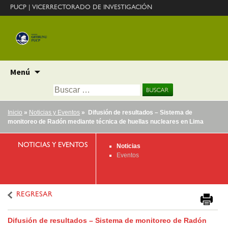
PUCP
|
VICERRECTORADO DE INVESTIGACIÓN
Ir
Menú
al
Buscar:
contenido
Inicio
»
Noticias y Eventos
» Difusión de resultados – Sistema de
monitoreo de Radón mediante técnica de huellas nucleares en Lima
NOTICIAS Y EVENTOS
Noticias
Eventos
REGRESAR
Difusión de resultados – Sistema de monitoreo de Radón