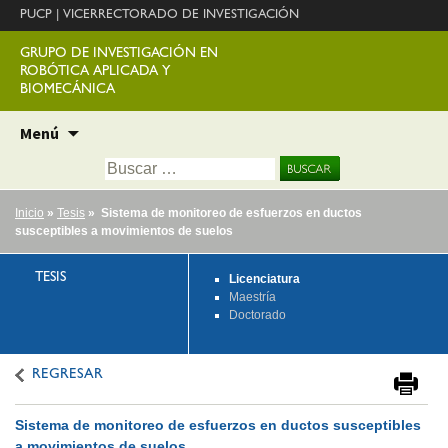
PUCP
|
VICERRECTORADO DE INVESTIGACIÓN
GRUPO DE INVESTIGACIÓN EN
ROBÓTICA APLICADA Y
BIOMECÁNICA
Ir
Menú
al
Buscar:
contenido
Inicio
»
Tesis
» Sistema de monitoreo de esfuerzos en ductos
susceptibles a movimientos de suelos
TESIS
Licenciatura
Maestría
Doctorado
REGRESAR
Sistema de monitoreo de esfuerzos en ductos susceptibles
a movimientos de suelos