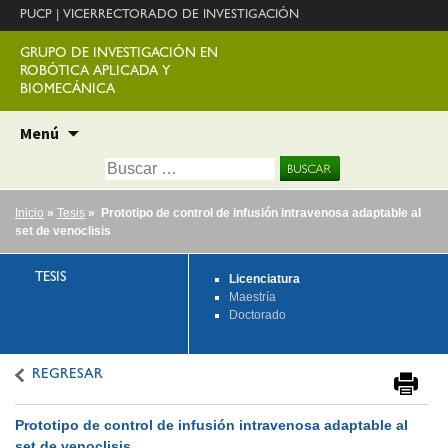
PUCP
|
VICERRECTORADO DE INVESTIGACIÓN
GRUPO DE INVESTIGACIÓN EN
ROBÓTICA APLICADA Y
BIOMECÁNICA
Ir
Menú
al
Buscar:
contenido
Inicio
»
Tesis
» Prototipo de control de infusión intravenosa adaptable al
set de venoclisis
TESIS
Licenciatura
Maestría
Doctorado
REGRESAR
Prototipo de control de infusión intravenosa adaptable al
set de venoclisis