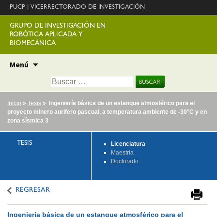
PUCP
|
VICERRECTORADO DE INVESTIGACIÓN
GRUPO DE INVESTIGACIÓN EN
ROBÓTICA APLICADA Y
BIOMECÁNICA
Ir
Menú
al
Buscar:
contenido
Inicio
»
Tesis
» Ingeniería básica de un estanque atmosférico para el
proyecto minero aurifero pascual, a temperatura ambiente de -30°C y en
zona sísmica 3
TESIS
Licenciatura
Maestría
Doctorado
REGRESAR
Ingeniería básica de un estanque atmosférico para el