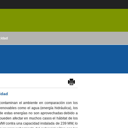
cidad
cidad
 contaminan el ambiente en comparación con los
renovables como el agua (energía hidráulica), los
al de estas energías no son aprovechadas debido a
 pueden afectar en muchos casos el hábitat de los
0 MW contra una capacidad instalada de 239 MW, lo