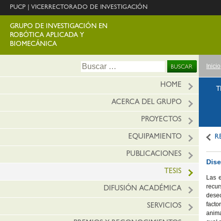
PUCP
|
VICERRECTORADO DE INVESTIGACIÓN
GRUPO DE INVESTIGACIÓN EN
ROBÓTICA APLICADA Y
BIOMECÁNICA
Ir
Buscar:
Inicio
al
conte
HOME
T
ACERCA DEL GRUPO
PROYECTOS
EQUIPAMIENTO
R
PUBLICACIONES
Dise
TESIS
Las 
recur
DIFUSIÓN ACADÉMICA
desec
facto
SERVICIOS
anima