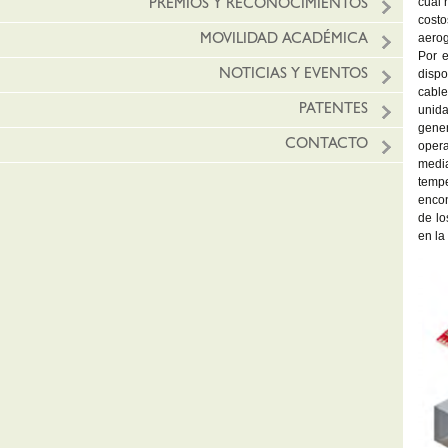
cual 
PREMIOS Y RECONOCIMIENTOS
costo
aerog
MOVILIDAD ACADÉMICA
Por e
dispo
NOTICIAS Y EVENTOS
cable
PATENTES
unida
gener
CONTACTO
opera
media
tempe
encon
de lo
en la