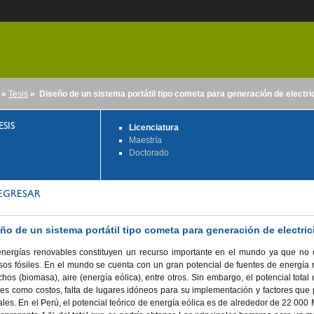
»
Tesis
» Diseño de un sistema portátil tipo cometa para generación de electri
nido
ESIS
Licenciatura
Maestría
Doctorado
EGRESAR
ño de un sistema portátil tipo cometa para generación de electri
energías renovables constituyen un recurso importante en el mundo ya que no
sos fósiles. En el mundo se cuenta con un gran potencial de fuentes de energía 
hos (biomasa), aire (energía eólica), entre otros. Sin embargo, el potencial tot
res como costos, falta de lugares idóneos para su implementación y factores que
les. En el Perú, el potencial teórico de energía eólica es de alrededor de 22 00