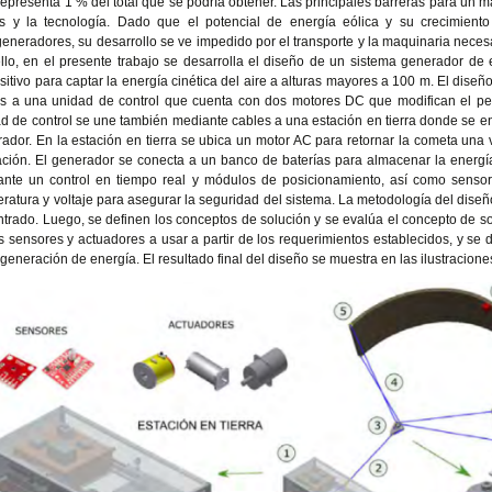
representa 1 % del total que se podría obtener. Las principales barreras para un 
s y la tecnología. Dado que el potencial de energía eólica y su crecimiento
eneradores, su desarrollo se ve impedido por el transporte y la maquinaria necesa
llo, en el presente trabajo se desarrolla el diseño de un sistema generador de 
sitivo para captar la energía cinética del aire a alturas mayores a 100 m. El dis
s a una unidad de control que cuenta con dos motores DC que modifican el perfi
d de control se une también mediante cables a una estación en tierra donde se e
ador. En la estación en tierra se ubica un motor AC para retornar la cometa una
ción. El generador se conecta a un banco de baterías para almacenar la energía p
nte un control en tiempo real y módulos de posicionamiento, así como sensor
ratura y voltaje para asegurar la seguridad del sistema. La metodología del diseño
trado. Luego, se definen los conceptos de solución y se evalúa el concepto de s
s sensores y actuadores a usar a partir de los requerimientos establecidos, y se d
 generación de energía. El resultado final del diseño se muestra en las ilustracion