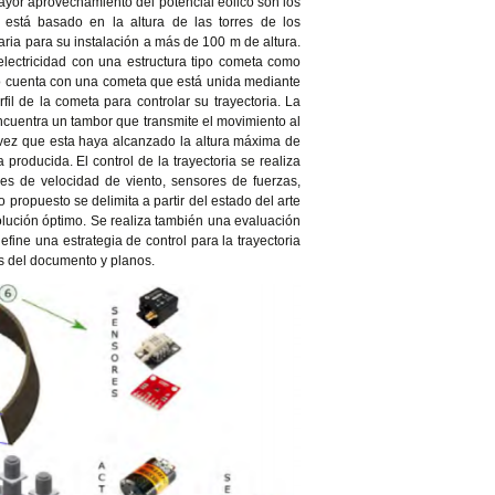
mayor aprovechamiento del potencial eólico son los
 está basado en la altura de las torres de los
ria para su instalación a más de 100 m de altura.
electricidad con una estructura tipo cometa como
eño cuenta con una cometa que está unida mediante
l de la cometa para controlar su trayectoria. La
ncuentra un tambor que transmite el movimiento al
 vez que esta haya alcanzado la altura máxima de
roducida. El control de la trayectoria se realiza
es de velocidad de viento, sensores de fuerzas,
 propuesto se delimita a partir del estado del arte
olución óptimo. Se realiza también una evaluación
efine una estrategia de control para la trayectoria
es del documento y planos.