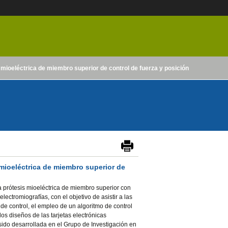
mioeléctrica de miembro superior de control de fuerza y posición
mioeléctrica de miembro superior de
a prótesis mioeléctrica de miembro superior con
ectromiografías, con el objetivo de asistir a las
de control, el empleo de un algoritmo de control
os diseños de las tarjetas electrónicas
ido desarrollada en el Grupo de Investigación en