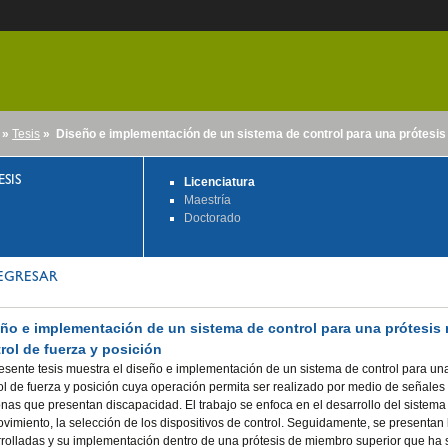
»
Tesis
» Diseño e implementación de un sistema de control para una prótesis 
nido
ESIS
Licenciatura
Maestría
Doctorado
EGRESAR
ño e implementación de un sistema de control para una prótesis 
rol de fuerza y posición
esente tesis muestra el diseño e implementación de un sistema de control para un
ol de fuerza y posición cuya operación permita ser realizado por medio de señales el
nas que presentan discapacidad. El trabajo se enfoca en el desarrollo del sistema 
vimiento, la selección de los dispositivos de control. Seguidamente, se presentan l
rolladas y su implementación dentro de una prótesis de miembro superior que ha s