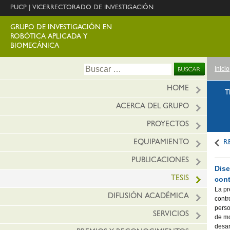
PUCP
|
VICERRECTORADO DE INVESTIGACIÓN
GRUPO DE INVESTIGACIÓN EN
ROBÓTICA APLICADA Y
BIOMECÁNICA
Ir
Buscar:
Inicio
al
conte
HOME
T
ACERCA DEL GRUPO
PROYECTOS
EQUIPAMIENTO
R
PUBLICACIONES
Dise
TESIS
cont
La pr
DIFUSIÓN ACADÉMICA
contr
perso
SERVICIOS
de mo
desar