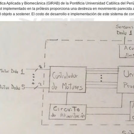
ica Aplicada y Biomecánica (GIRAB) de la Pontificia Universidad Católica del Per
ol implementado en la prótesis proporciona una destreza en movimiento parecida 
l objeto a sostener. El costo de desarrollo e implementación de este sistema de con