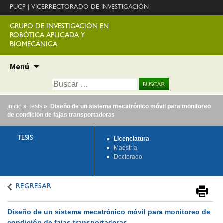
PUCP
|
VICERRECTORADO DE INVESTIGACIÓN
GRUPO DE INVESTIGACIÓN EN
ROBÓTICA APLICADA Y
BIOMECÁNICA
Ir
Menú
al
Buscar:
contenido
Inicio
»
Tesis
» Diseño de un sistema mecatrónico móvil para monitoreo
de condición de fajas transportadoras
TESIS
Licenciatura
Maestría
Doctorado
REGRESAR
Diseño de un sistema mecatrónico móvil para monitoreo de
condición de fajas transportadoras