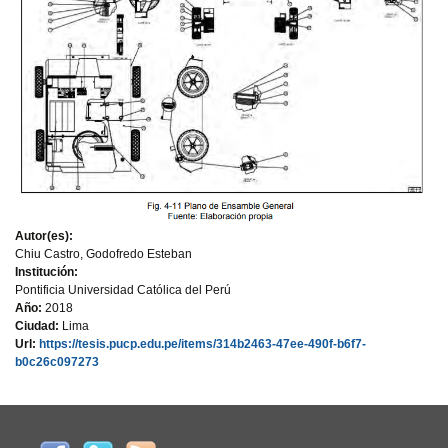
Autor(es):
Chiu Castro, Godofredo Esteban
Institución:
Pontificia Universidad Católica del Perú
Año:
2018
Ciudad:
Lima
Url:
https://tesis.pucp.edu.pe/items/314b2463-47ee-490f-b6f7-
b0c26c097273