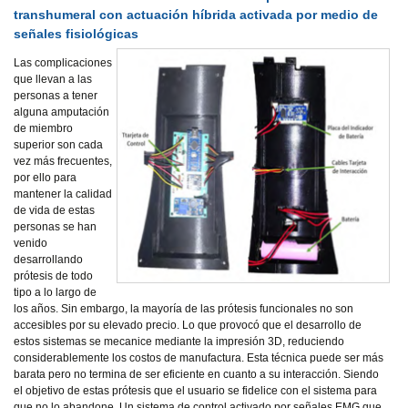
transhumeral con actuación híbrida activada por medio de
señales fisiológicas
Las complicaciones
que llevan a las
personas a tener
alguna amputación
de miembro
superior son cada
vez más frecuentes,
por ello para
mantener la calidad
de vida de estas
personas se han
venido
desarrollando
prótesis de todo
tipo a lo largo de
los años. Sin embargo, la mayoría de las prótesis funcionales no son
accesibles por su elevado precio. Lo que provocó que el desarrollo de
estos sistemas se mecanice mediante la impresión 3D, reduciendo
considerablemente los costos de manufactura. Esta técnica puede ser más
barata pero no termina de ser eficiente en cuanto a su interacción. Siendo
el objetivo de estas prótesis que el usuario se fidelice con el sistema para
que no lo abandone. Un sistema de control activado por señales EMG que