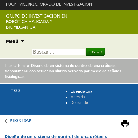
PUCP
|
VICERRECTORADO DE INVESTIGACIÓN
GRUPO DE INVESTIGACIÓN EN
ROBÓTICA APLICADA Y
BIOMECÁNICA
Ir
Menú
al
Buscar:
contenido
Inicio
»
Tesis
» Diseño de un sistema de control de una prótesis
transhumeral con actuación híbrida activada por medio de señales
fisiológicas
TESIS
Licenciatura
Maestría
Doctorado
REGRESAR
Diseño de un sistema de control de una prótesis